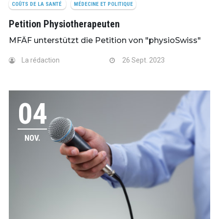
COÛTS DE LA SANTÉ
MÉDECINE ET POLITIQUE
Petition Physiotherapeuten
MFÄF unterstützt die Petition von "physioSwiss"
La rédaction
26 Sept. 2023
04
NOV.