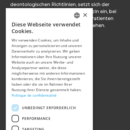
deontologischen Richtlinien, setzt sich der
Verband für eine hochwertige Medizin ein, bei
×
der die Gesundheit der Freiburger Patienten
Diese Webseite verwendet
und Patientinnen im Mittelpunkt stehen.
FRENCH
Cookies.
GERMAN
Wir verwenden Cookies, um Inhalte und
Anzeigen zu personalisieren und unseren
KONTAKT :
Datenverkehr zu analysieren. Wir geben
Informationen über Ihre Nutzung unserer
Website auch an unsere Werbe- und
Tel : 0041 26 350 33 00
Analysepartner weiter, die diese
secretariat@mfaf.ch
möglicherweise mit anderen Informationen
www.mfaf.ch
kombinieren, die Sie ihnen bereitgestellt
haben oder die sie im Rahmen Ihrer
Nutzung ihrer Dienste gesammelt haben.
Politique de confidentialité
KONTAKTINFORMATIONEN :
UNBEDINGT ERFORDERLICH
Rue de l'Hôpital 15
PERFORMANCE
Postfach 592
CH - 1701 Fribourg
TARGETING