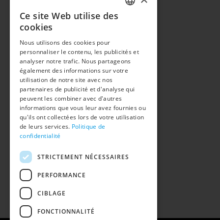
Ce site Web utilise des
FRENCH
cookies
GERMAN
CONTACT
Nous utilisons des cookies pour
personnaliser le contenu, les publicités et
Tel. 0041 26 350 33 00
analyser notre trafic. Nous partageons
secretariat@mfaf.ch
également des informations sur votre
www.mfaf.ch
utilisation de notre site avec nos
partenaires de publicité et d'analyse qui
peuvent les combiner avec d'autres
informations que vous leur avez fournies ou
qu'ils ont collectées lors de votre utilisation
COORDONNEES
de leurs services.
Politique de
confidentialité
Rue de l'Hôpital 15
CP 592
STRICTEMENT NÉCESSAIRES
CH-1701 Fribourg
PERFORMANCE
CIBLAGE
FONCTIONNALITÉ