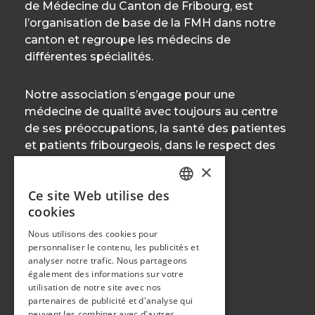
de Médecine du Canton de Fribourg, est
l’organisation de base de la FMH dans notre
canton et regroupe les médecins de
différentes spécialités.
Notre association s’engage pour une
médecine de qualité avec toujours au centre
de ses préoccupations, la santé des patientes
et patients fribourgeois, dans le respect des
règles éthiques et déontologiques.
×
Ce site Web utilise des
FRENCH
cookies
GERMAN
CONTACT
Nous utilisons des cookies pour
personnaliser le contenu, les publicités et
Tel. 0041 26 350 33 00
analyser notre trafic. Nous partageons
secretariat@mfaf.ch
également des informations sur votre
www.mfaf.ch
utilisation de notre site avec nos
partenaires de publicité et d'analyse qui
peuvent les combiner avec d'autres