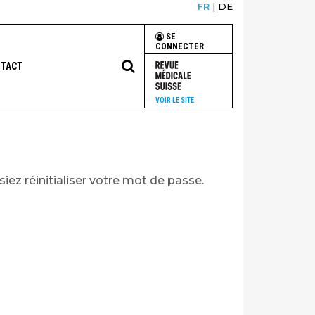
FR
|
DE
SE
CONNECTER
TACT
VOIR LE SITE
iez réinitialiser votre mot de passe.