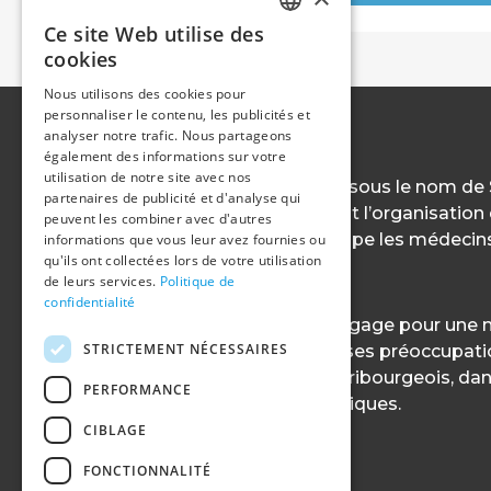
Ce site Web utilise des
FRENCH
cookies
GERMAN
Nous utilisons des cookies pour
personnaliser le contenu, les publicités et
analyser notre trafic. Nous partageons
également des informations sur votre
utilisation de notre site avec nos
MFÄF, fondée en 1827 sous le nom de
partenaires de publicité et d'analyse qui
Canton de Fribourg, est l’organisatio
peuvent les combiner avec d'autres
notre canton et regroupe les médecins
informations que vous leur avez fournies ou
qu'ils ont collectées lors de votre utilisation
spécialités.
de leurs services.
Politique de
confidentialité
Notre association s’engage pour une 
STRICTEMENT NÉCESSAIRES
toujours au centre de ses préoccupati
patientes et patients fribourgeois, dan
PERFORMANCE
éthiques et déontologiques.
CIBLAGE
FONCTIONNALITÉ